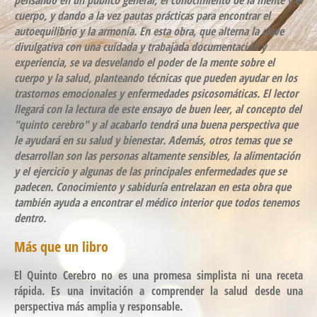
cuerpo, y dando a la vez pautas prácticas para encontrar el
autoequilibrio y la armonía. En esta obra, que alterna la clave
divulgativa con una cuidada y trabajada documentación y
experiencia, se va desvelando el poder de la mente sobre el
cuerpo y la salud, planteando técnicas que pueden ayudar en los
trastornos emocionales y enfermedades psicosomáticas. El lector
llegará con la lectura de este ensayo de buen leer, al concepto del
"quinto cerebro" y al acabarlo tendrá una buena perspectiva que
le ayudará en su salud y bienestar. Además, otros temas que se
desarrollan son las personas altamente sensibles, la alimentación
y el ejercicio y algunas de las principales enfermedades que se
padecen. Conocimiento y sabiduría entrelazan en esta obra que
también ayuda a encontrar el médico interior que todos tenemos
dentro.
Más que un libro
El Quinto Cerebro no es una promesa simplista ni una receta
rápida. Es una invitación a comprender la salud desde una
perspectiva más amplia y responsable.