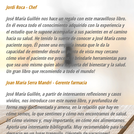
Jordi Roca - Chef
José María Guillén nos hace un regalo con este maravilloso libro.
En él evoca todo el conocimiento adquirido con la experiencia y
el estudio que le supone acompañar a sus pacientes en el camino
hacia su salud. He tenido la suerte de conocer a José María como
paciente suyo. Él posee una empatía innata que le da la
capacidad de entender desde un punto de vista muy cercano
cómo vive el paciente ese proceso, y brindarle herramientas para
que sea uno mismo quien abra la puerta del bienestar y la salud.
Un gran libro que recomiendo a todo el mundo!
Joan Maria Serra Mandri - Gerente farmacia
José María Guillén, a partir de interesantes reflexiones y casos
vividos, nos introduce con este nuevo libro, y profundiza de
forma muy documentada y amena, en la relación que hay en
cómo somos, lo que sentimos y cómo nos encontramos de salud.
En cómo vivimos y, muy importante, en cómo nos alimentamos.
Aporta una interesante bibliografía. Muy recomendable para leer
despacio en un lugar tranquilo. Llévatelo de vacaciones!