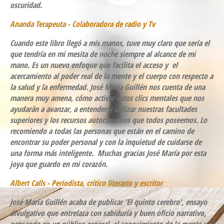
oscuridad.
Ananda Terapeuta - Colaboradora de radio y Tv
Cuando este libro llegó a mis manos, tuve muy claro que sería el
que tendría en mi mesita de noche siempre al alcance de mi
mano. Es un nuevo enfoque que facilita el acceso y el
acercamiento al poder real de la mente y el cuerpo con respecto a
la salud y la enfermedad. José María Guillén nos cuenta de una
manera muy amena, cómo activar estos clics mentales que nos
ayudarán a avanzar, a entender y utilizar nuestras facultades
superiores y los recursos autocurativos que todos poseemos. Lo
recomiendo a todas las personas que están en el camino de
encontrar su poder personal y con la inquietud de cuidarse de
una forma más inteligente. Muchas gracias José María por esta
joya que guardo en mi corazón.
Albert Calls - Periodista, crítico literario y escritor
José María Guillén acaba de publicar 'El quinto cerebro', ensayo
divulgativo que entrelaza con sabiduría y buen oficio narrativo,
pensando en un público general, el conocimiento de la mente y el