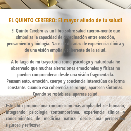
EL QUINTO CEREBRO: El mayor aliado de tu salud!
El Quinto Cerebro es un libro sobre salud cuerpo-mente que
simboliza la capacidad de coordinación entre emoción,
pensamiento y biología. Nace de décadas de experiencia clínica y
de una visión amplia y coherente de la salud.
A lo largo de mi trayectoria como psicólogo y naturópata he
observado que muchas alteraciones emocionales y físicas no
pueden comprenderse desde una visión fragmentada.
Pensamiento, emoción, cuerpo y conciencia interactúan de forma
constante. Cuando esa coherencia se rompe, aparecen síntomas.
Cuando se restablece, aparece salud.
Este libro propone una comprensión más amplia del ser humano,
integrando psicología contemporánea, experiencia clínica y
conocimientos de medicina natural desde una perspectiva
rigurosa y reflexiva.